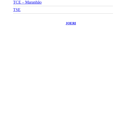
TCE – Maranhão
TSE
©
2026
Portal Fuxico do Sertão
- Todos os Direitos Reservados |
Desenvolvido Por:
JOERI