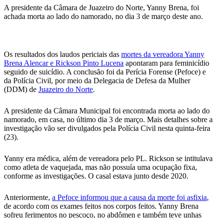
WhatsApp
A presidente da Câmara de Juazeiro do Norte, Yanny Brena, foi
achada morta ao lado do namorado, no dia 3 de março deste ano.
Os resultados dos laudos periciais das
mortes da vereadora Yanny
Brena Alencar e Rickson Pinto Lucena
apontaram para feminicídio
seguido de suicídio. A conclusão foi da Perícia Forense (Pefoce) e
da Polícia Civil, por meio da Delegacia de Defesa da Mulher
(DDM) de
Juazeiro do Norte
.
A presidente da Câmara Municipal foi encontrada morta ao lado do
namorado, em casa, no último dia 3 de março. Mais detalhes sobre a
investigação vão ser divulgados pela Polícia Civil nesta quinta-feira
(23).
Yanny era médica, além de vereadora pelo PL. Rickson se intitulava
como atleta de vaquejada, mas não possuía uma ocupação fixa,
conforme as investigações. O casal estava junto desde 2020.
Anteriormente,
a Pefoce informou que a causa da morte foi asfixia
,
de acordo com os exames feitos nos corpos feitos. Yanny Brena
sofreu ferimentos no pescoço, no abdômen e também teve unhas