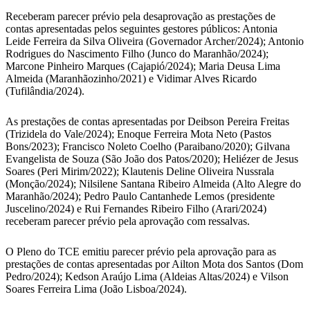
Receberam parecer prévio pela desaprovação as prestações de
contas apresentadas pelos seguintes gestores públicos: Antonia
Leide Ferreira da Silva Oliveira (Governador Archer/2024); Antonio
Rodrigues do Nascimento Filho (Junco do Maranhão/2024);
Marcone Pinheiro Marques (Cajapió/2024); Maria Deusa Lima
Almeida (Maranhãozinho/2021) e Vidimar Alves Ricardo
(Tufilândia/2024).
As prestações de contas apresentadas por Deibson Pereira Freitas
(Trizidela do Vale/2024); Enoque Ferreira Mota Neto (Pastos
Bons/2023); Francisco Noleto Coelho (Paraibano/2020); Gilvana
Evangelista de Souza (São João dos Patos/2020); Heliézer de Jesus
Soares (Peri Mirim/2022); Klautenis Deline Oliveira Nussrala
(Monção/2024); Nilsilene Santana Ribeiro Almeida (Alto Alegre do
Maranhão/2024); Pedro Paulo Cantanhede Lemos (presidente
Juscelino/2024) e Rui Fernandes Ribeiro Filho (Arari/2024)
receberam parecer prévio pela aprovação com ressalvas.
O Pleno do TCE emitiu parecer prévio pela aprovação para as
prestações de contas apresentadas por Ailton Mota dos Santos (Dom
Pedro/2024); Kedson Araújo Lima (Aldeias Altas/2024) e Vilson
Soares Ferreira Lima (João Lisboa/2024).