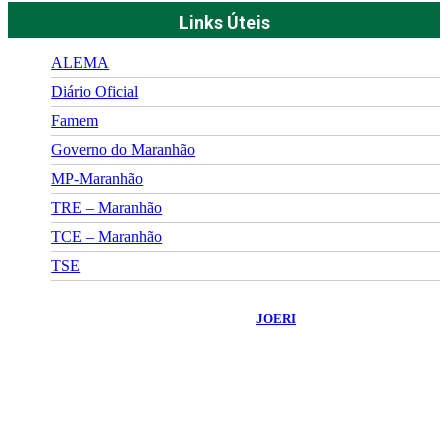
Links Úteis
ALEMA
Diário Oficial
Famem
Governo do Maranhão
MP-Maranhão
TRE – Maranhão
TCE – Maranhão
TSE
©
2026
Portal Fuxico do Sertão
- Todos os Direitos Reservados |
Desenvolvido Por:
JOERI