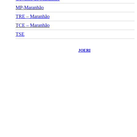
MP-Maranhão
TRE – Maranhão
TCE – Maranhão
TSE
©
2026
Portal Fuxico do Sertão
- Todos os Direitos Reservados |
Desenvolvido Por:
JOERI