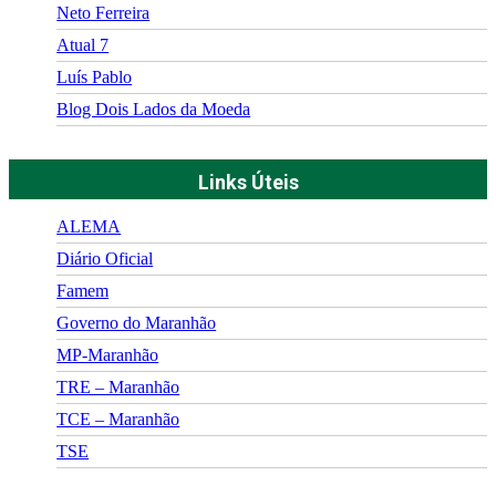
Neto Ferreira
Atual 7
Luís Pablo
Blog Dois Lados da Moeda
Links Úteis
ALEMA
Diário Oficial
Famem
Governo do Maranhão
MP-Maranhão
TRE – Maranhão
TCE – Maranhão
TSE
©
2026
Portal Fuxico do Sertão
- Todos os Direitos Reservados |