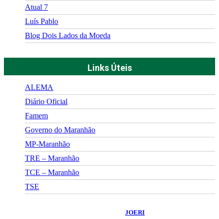
Atual 7
Luís Pablo
Blog Dois Lados da Moeda
Links Úteis
ALEMA
Diário Oficial
Famem
Governo do Maranhão
MP-Maranhão
TRE – Maranhão
TCE – Maranhão
TSE
©
2026
Portal Fuxico do Sertão
- Todos os Direitos Reservados |
Desenvolvido Por:
JOERI