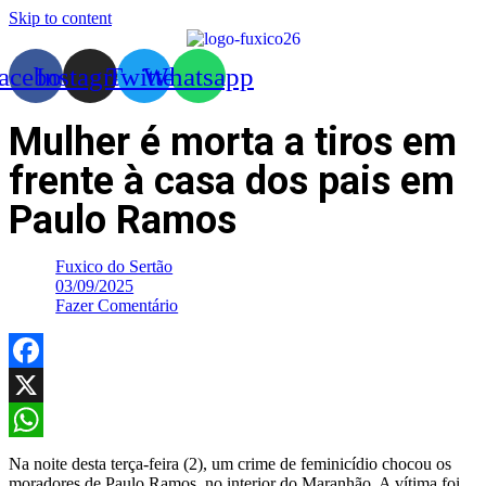
Skip to content
acebook
Instagram
Twitter
Whatsapp
Mulher é morta a tiros em
frente à casa dos pais em
Paulo Ramos
Fuxico do Sertão
03/09/2025
Fazer Comentário
Facebook
X
WhatsApp
Na noite desta terça-feira (2), um crime de feminicídio chocou os
moradores de Paulo Ramos, no interior do Maranhão. A vítima foi