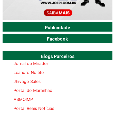
Publicidade
Facebook
Blogs Parceiros
Jornal de Mirador
Leandro Nolêto
Jhivago Sales
Portal do Maranhão
ASMOIMP
Portal Reais Notí­cias