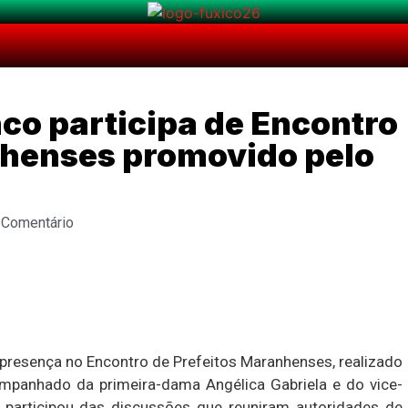
nco participa de Encontro
nhenses promovido pelo
 Comentário
 presença no Encontro de Prefeitos Maranhenses, realizado
panhado da primeira-dama Angélica Gabriela e do vice-
l participou das discussões que reuniram autoridades de