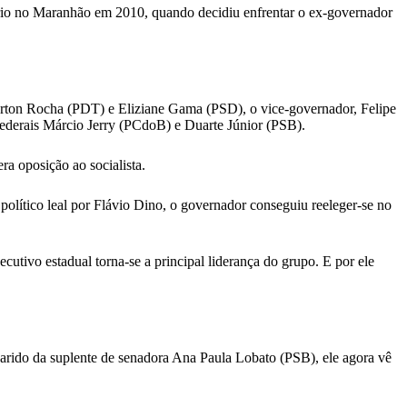
prio no Maranhão em 2010, quando decidiu enfrentar o ex-governador
verton Rocha (PDT) e Eliziane Gama (PSD), o vice-governador, Felipe
federais Márcio Jerry (PCdoB) e Duarte Júnior (PSB).
a oposição ao socialista.
olítico leal por Flávio Dino, o governador conseguiu reeleger-se no
ecutivo estadual torna-se a principal liderança do grupo. E por ele
Marido da suplente de senadora Ana Paula Lobato (PSB), ele agora vê