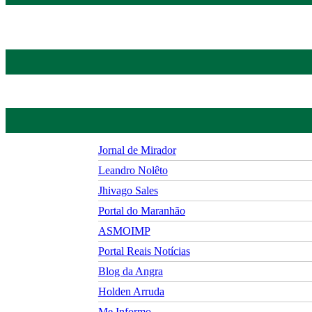
Jornal de Mirador
Leandro Nolêto
Jhivago Sales
Portal do Maranhão
ASMOIMP
Portal Reais Notí­cias
Blog da Angra
Holden Arruda
Me Informo