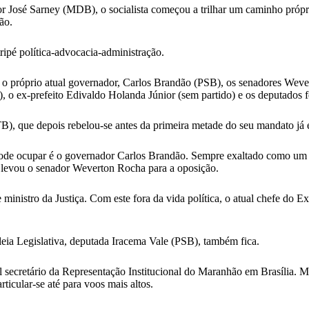
dor José Sarney (MDB), o socialista começou a trilhar um caminho pró
ão.
ripé política-advocacia-administração.
mo o próprio atual governador, Carlos Brandão (PSB), os senadores We
 o ex-prefeito Edivaldo Holanda Júnior (sem partido) e os deputados 
, que depois rebelou-se antes da primeira metade do seu mandato já er
pode ocupar é o governador Carlos Brandão. Sempre exaltado como um p
e levou o senador Weverton Rocha para a oposição.
ministro da Justiça. Com este fora da vida política, o atual chefe do Ex
leia Legislativa, deputada Iracema Vale (PSB), também fica.
al secretário da Representação Institucional do Maranhão em Brasília. 
ticular-se até para voos mais altos.