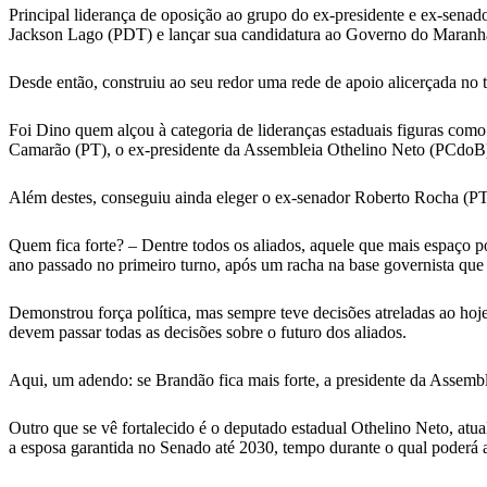
Principal liderança de oposição ao grupo do ex-presidente e ex-sena
Jackson Lago (PDT) e lançar sua candidatura ao Governo do Maranh
Desde então, construiu ao seu redor uma rede de apoio alicerçada no t
Foi Dino quem alçou à categoria de lideranças estaduais figuras co
Camarão (PT), o ex-presidente da Assembleia Othelino Neto (PCdoB),
Além destes, conseguiu ainda eleger o ex-senador Roberto Rocha (PTB)
Quem fica forte? – Dentre todos os aliados, aquele que mais espaço 
ano passado no primeiro turno, após um racha na base governista qu
Demonstrou força política, mas sempre teve decisões atreladas ao hoje 
devem passar todas as decisões sobre o futuro dos aliados.
Aqui, um adendo: se Brandão fica mais forte, a presidente da Assemb
Outro que se vê fortalecido é o deputado estadual Othelino Neto, atu
a esposa garantida no Senado até 2030, tempo durante o qual poderá ar