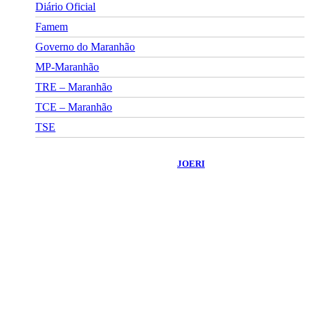
Diário Oficial
Famem
Governo do Maranhão
MP-Maranhão
TRE – Maranhão
TCE – Maranhão
TSE
©
2026
Portal Fuxico do Sertão
- Todos os Direitos Reservados |
Desenvolvido Por:
JOERI